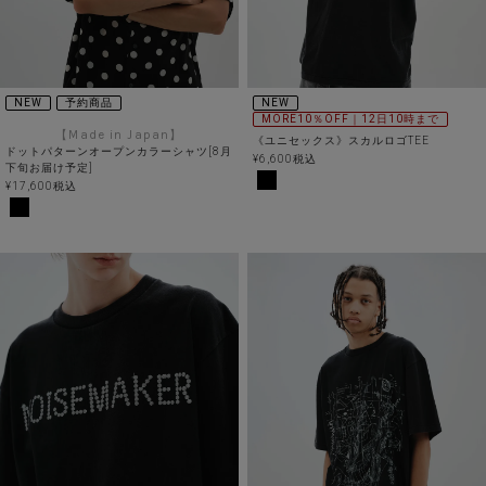
NEW
予約商品
NEW
MORE10％OFF｜12日10時まで
【Made in Japan】
《ユニセックス》スカルロゴTEE
ドットパターンオープンカラーシャツ[8月
¥
6,600
税込
下旬お届け予定]
¥
17,600
税込