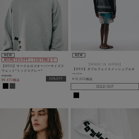
NEW
NEW
MORE10％OFF｜12日10時まで
【MADE IN JAPAN】
【MEN】サークルロゴオーバーサイズス
【MEN】ダブルフェイスメッシュプルオ
ウェット*ミックスグレー*
ーバー
¥
12,100
30%OFF
¥
16,500
税込
¥
8,470
税込
SOLD OUT