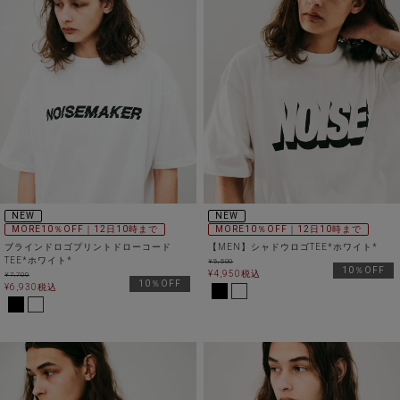
NEW
NEW
MORE10％OFF｜12日10時まで
MORE10％OFF｜12日10時まで
ブラインドロゴプリントドローコード
【MEN】シャドウロゴTEE*ホワイト*
TEE*ホワイト*
¥
5,500
10％OFF
¥
4,950
税込
¥
7,700
10％OFF
¥
6,930
税込