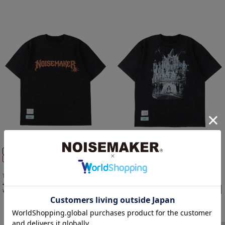
NEW
NEW
MORE10％OFF｜12日10時まで
MORE10％OFF｜12日10時まで
《ユニセックス》トリプルコラボ
《ユニセックス》トリプルコラボ
TEE②NOISE×mindseeker×99％IS-
TEE③NOISE×mindseeker×99％IS-
¥
19,800
¥
19,800
20%OFF
20%OFF
¥
15,840
税込
¥
15,840
税込