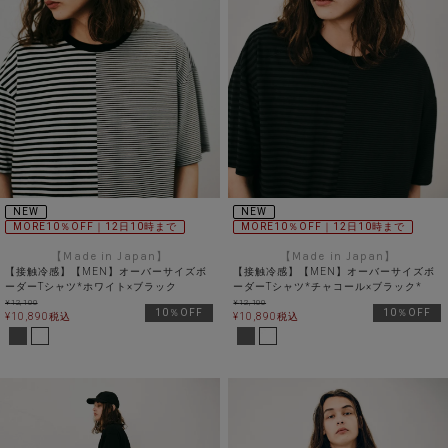
NEW
NEW
MORE10％OFF｜12日10時まで
MORE10％OFF｜12日10時まで
【Made in Japan】
【Made in Japan】
【接触冷感】【MEN】オーバーサイズボ
【接触冷感】【MEN】オーバーサイズボ
ーダーTシャツ*ホワイト×ブラック
ーダーTシャツ*チャコール×ブラック*
¥
12,100
¥
12,100
10％OFF
10％OFF
¥
10,890
税込
¥
10,890
税込