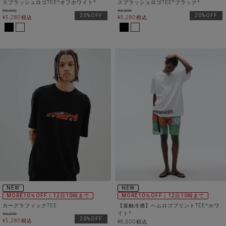
スプラッシュロゴTEE*オフホワイト*
スプラッシュロゴTEE*ブラック*
¥
6,600
¥
6,600
20%OFF
20%OFF
¥
5,280
税込
¥
5,280
税込
NEW
NEW
MORE10％OFF｜12日10時まで
MORE10％OFF｜12日10時まで
カーグラフィックTEE
【接触冷感】ヘムロゴプリントTEE*ホワ
イト*
¥
6,600
20%OFF
¥
5,280
税込
¥
6,600
税込