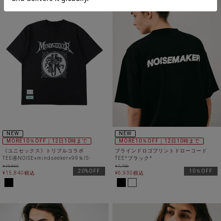
NEW
NEW
MORE10％OFF｜12日10時まで
MORE10％OFF｜12日10時まで
《ユニセックス》トリプルコラボ
ブラインドロゴプリントドローコード
TEE④NOISE×mindseeker×99％IS-
TEE*ブラック*
¥
19,800
¥
7,700
20%OFF
10％OFF
¥
15,840
税込
¥
6,930
税込