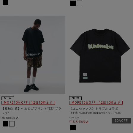
NEW
NEW
MORE10％OFF｜12日10時まで
MORE10％OFF｜12日10時まで
【接触冷感】ヘムロゴプリントTEE*ブラ
《ユニセックス》トリプルコラボ
ック*
TEE①NOISE×mindseeker×99％IS-
¥
6,600
税込
¥
19,800
20%OFF
¥
15,840
税込