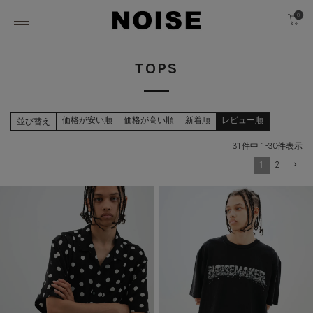
0
TOPS
価格が安い順
価格が高い順
新着順
レビュー順
並び替え
31
件中
1
-
30
件表示
1
2