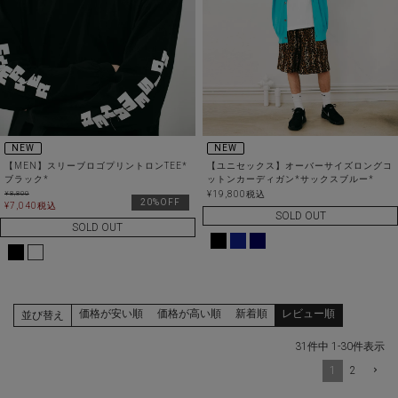
NEW
NEW
【MEN】スリーブロゴプリントロンTEE*
【ユニセックス】オーバーサイズロングコ
ブラック*
ットンカーディガン*サックスブルー*
¥
8,800
¥
19,800
税込
20%OFF
¥
7,040
税込
SOLD OUT
SOLD OUT
価格が安い順
価格が高い順
新着順
レビュー順
並び替え
31
件中
1
-
30
件表示
1
2