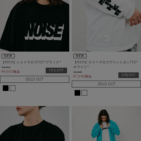
NEW
NEW
【MEN】シャドウロゴTEE*ブラック*
【MEN】スリーブロゴプリントロンTEE*
ホワイト*
¥
5,500
10％OFF
¥
4,950
税込
¥
8,800
20%OFF
¥
7,040
税込
SOLD OUT
SOLD OUT