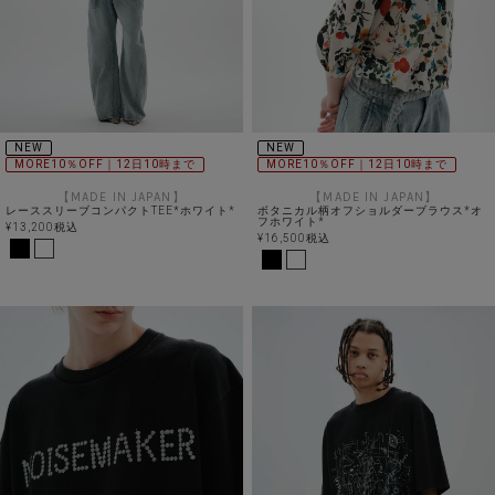
NEW
NEW
MORE10％OFF｜12日10時まで
MORE10％OFF｜12日10時まで
【MADE IN JAPAN】
【MADE IN JAPAN】
レーススリーブコンパクトTEE*ホワイト*
ボタニカル柄オフショルダーブラウス*オ
フホワイト*
¥
13,200
税込
¥
16,500
税込