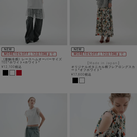
NEW
NEW
MORE10％OFF｜12日10時まで
MORE10％OFF｜12日10時まで
《接触冷感》レースヘムオーバーサイズ
TEE*ホワイト×ホワイト*
【Made in Japan】
¥
12,100
税込
オリジナルボタニカル柄フレアロングスカ
ート*オフホワイト*
¥
17,600
税込