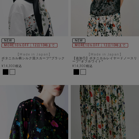
NEW
NEW
MORE10％OFF｜12日10時まで
MORE10％OFF｜12日10時まで
【Made in Japan】
【Made in Japan】
ボタニカル柄シルク混スカーフ*ブラック
【追加①】ボタニカルレイヤードノースリ
*
ーブ*オフホワイト*
¥
14,300
税込
¥
14,300
税込