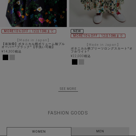
MORE10％OFF｜12日10時まで
NEW
MORE10％OFF｜12日10時まで
【Made in Japan】
【追加⑩】ボタニカル柄ボリューム袖プル
【Made in Japan】
オーバー*ブラック*【手洗い可能】
ボタニカル柄プリーツロングスカート*オ
¥
14,300
税込
フホワイト*
¥
22,000
税込
SEE MORE
FASHION GOODS
MEN
WOMEN