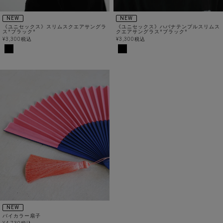
NEW
NEW
《ユニセックス》スリムスクエアサングラ
《ユニセックス》ハバナテンプルスリムス
ス*ブラック*
クエアサングラス*ブラック*
¥
3,300
税込
¥
3,300
税込
NEW
バイカラー扇子