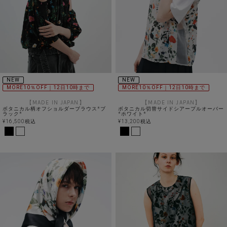
NEW
NEW
MORE10％OFF｜12日10時まで
MORE10％OFF｜12日10時まで
【MADE IN JAPAN】
【MADE IN JAPAN】
ボタニカル柄オフショルダーブラウス*ブ
ボタニカル切替サイドシアープルオーバー
ラック*
*ホワイト*
¥
16,500
税込
¥
13,200
税込