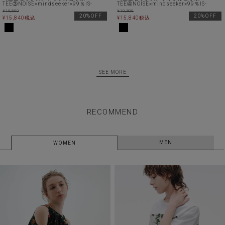
TEE③NOISE×mindseeker×99％IS-
TEE④NOISE×mindseeker×99％IS-
¥
19,800
¥
19,800
20%OFF
20%OFF
¥
15,840
税込
¥
15,840
税込
SEE MORE
RECOMMEND
MEN
WOMEN