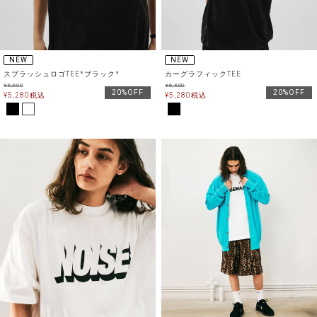
NEW
NEW
スプラッシュロゴTEE*ブラック*
カーグラフィックTEE
¥
6,600
¥
6,600
20%OFF
20%OFF
¥
5,280
税込
¥
5,280
税込