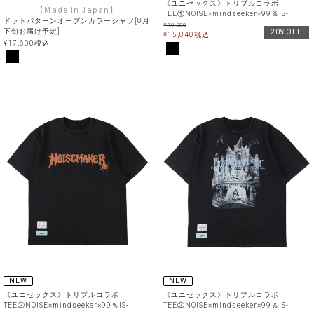
《ユニセックス》トリプルコラボ
【Made in Japan】
TEE①NOISE×mindseeker×99％IS-
ドットパターンオープンカラーシャツ[8月
¥
19,800
下旬お届け予定]
20%OFF
¥
15,840
税込
¥
17,600
税込
NEW
NEW
《ユニセックス》トリプルコラボ
《ユニセックス》トリプルコラボ
TEE②NOISE×mindseeker×99％IS-
TEE③NOISE×mindseeker×99％IS-