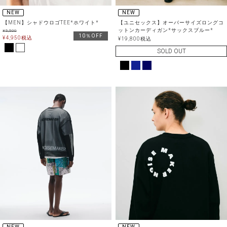
NEW
NEW
【MEN】シャドウロゴTEE*ホワイト*
【ユニセックス】オーバーサイズロングコ
ットンカーディガン*サックスブルー*
¥
5,500
10％OFF
¥
4,950
税込
¥
19,800
税込
SOLD OUT
NEW
NEW