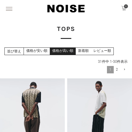
0
TOPS
価格が安い順
価格が高い順
新着順
レビュー順
並び替え
31
件中
1
-
30
件表示
1
2