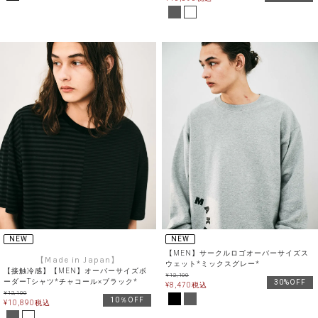
NEW
NEW
【MEN】サークルロゴオーバーサイズス
【Made in Japan】
ウェット*ミックスグレー*
【接触冷感】【MEN】オーバーサイズボ
¥
12,100
ーダーTシャツ*チャコール×ブラック*
30%OFF
¥
8,470
税込
¥
12,100
10％OFF
¥
10,890
税込