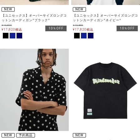
NEW
NEW
【ユニセックス】オーバーサイズロングコ
【ユニセックス】オーバーサイズロングコ
ットンカーディガン*ブラック*
ットンカーディガン*ネイビー*
¥
19,800
¥
19,800
10％OFF
10％OFF
¥
17,820
税込
¥
17,820
税込
NEW
予約商品
NEW