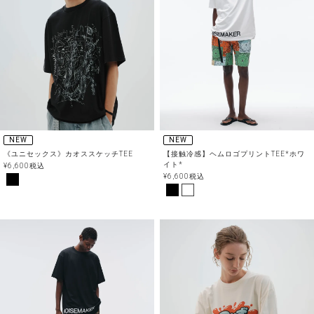
NEW
NEW
《ユニセックス》カオススケッチTEE
【接触冷感】ヘムロゴプリントTEE*ホワ
イト*
¥
6,600
税込
¥
6,600
税込