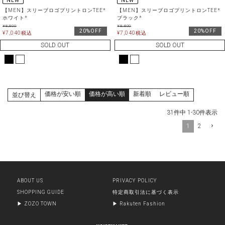
NEW
NEW
【MEN】スリーブロゴプリントロンTEE*
【MEN】スリーブロゴプリントロンTEE*
ホワイト*
ブラック*
¥
8,800
¥
8,800
20%OFF
20%OFF
¥
7,040
税込
¥
7,040
税込
SOLD OUT
SOLD OUT
価格が安い順
価格が高い順
新着順
レビュー順
並び替え
31
件中
1
-
30
件表示
1
2
ABOUT US
PRIVACY POLICY
SHOPPING GUIDE
特定商取引法に基づく表示
▶︎ ZOZO TOWN
▶︎ Rakuten Fashion