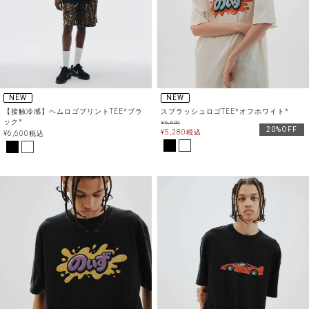
NEW
NEW
【接触冷感】ヘムロゴプリントTEE*ブラ
スプラッシュロゴTEE*オフホワイト*
ック*
¥
6,600
20%OFF
¥
5,280
税込
¥
6,600
税込