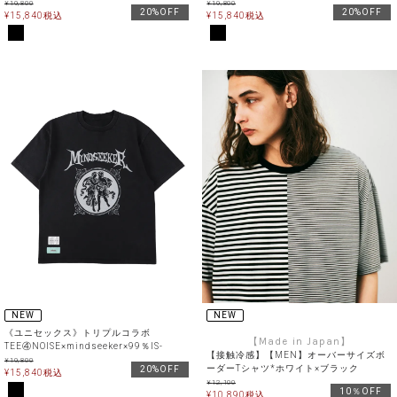
¥
19,800
¥
19,800
20%OFF
20%OFF
¥
15,840
税込
¥
15,840
税込
NEW
NEW
《ユニセックス》トリプルコラボ
【Made in Japan】
TEE④NOISE×mindseeker×99％IS-
【接触冷感】【MEN】オーバーサイズボ
¥
19,800
ーダーTシャツ*ホワイト×ブラック
20%OFF
¥
15,840
税込
¥
12,100
10％OFF
¥
10,890
税込