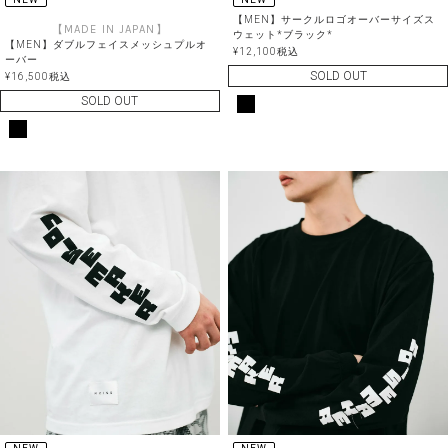
【MEN】サークルロゴオーバーサイズス
【MADE IN JAPAN】
ウェット*ブラック*
【MEN】ダブルフェイスメッシュプルオ
¥
12,100
税込
ーバー
SOLD OUT
¥
16,500
税込
SOLD OUT