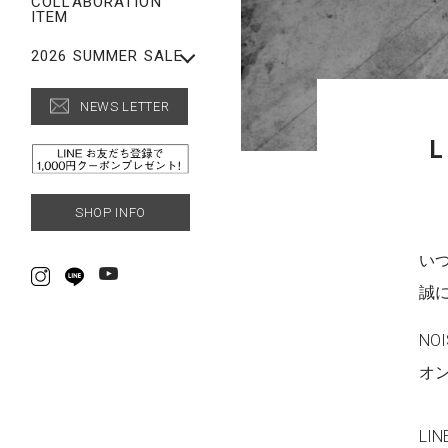
COLLABORATION
LEG WEAR
ITEM
FASHION GOODS
ACCESSORIES
SALE【MEN】
2026 SUMMER SALE
FASHION GOODS
【WOMEN】SUMMER
SALE
NEWS LETTER
CAP
【MEN】SUMMER
SALE【WOMEN】
SALE
SHOP INFO
いつ
誠
NO
オ
L