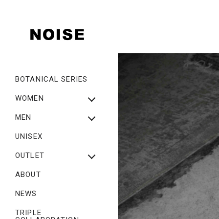
BOTANICAL SERIES
WOMEN
NEW ARRIVAL
MEN
WOMEN ALL ITEM
NEW ARRIVAL
UNISEX
TOPS
MEN ALL ITEM
OUTLET
BOTTOMS
TOPS
OUTLET_WOMEN
ABOUT
ONEPIECE
BOTTOMS
OUTLET_MEN
NEWS
OUTER・COAT
OUTER・COAT
SHOES
TRIPLE
CAP