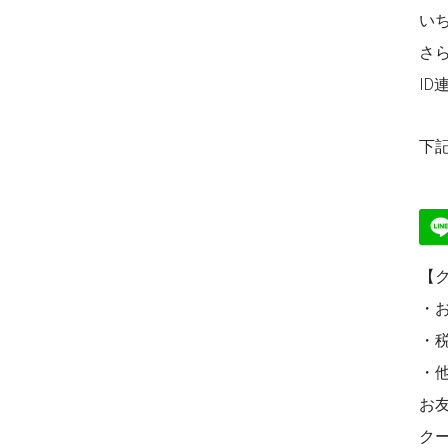
い
さら
I
下
【
・
・税
・
お
ク