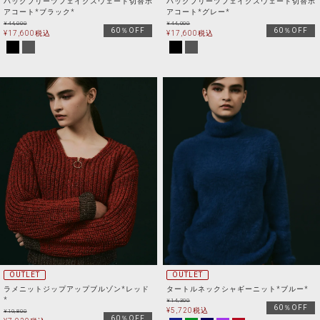
バックプリーツフェイクスウェード切替ボ
バックプリーツフェイクスウェード切替ボ
アコート*ブラック*
アコート*グレー*
¥
44,000
¥
44,000
60％OFF
60％OFF
¥
17,600
税込
¥
17,600
税込
OUTLET
OUTLET
ラメニットジップアップブルゾン*レッド
タートルネックシャギーニット*ブルー*
*
¥
14,300
60％OFF
¥
5,720
税込
¥
19,800
60％OFF