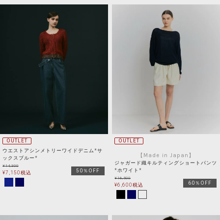
OUTLET
OUTLET
ウエストアシンメトリーワイドデニム*サ
【Made in Japan】
ックスブルー*
ジャガード織キルティングショートパンツ
¥
14,300
*ホワイト*
50％OFF
¥
7,150
税込
¥
16,500
60％OFF
¥
6,600
税込