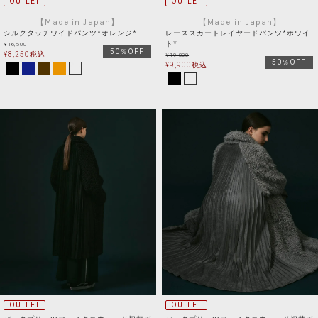
OUTLET
OUTLET
【Made in Japan】
【Made in Japan】
シルクタッチワイドパンツ*オレンジ*
レーススカートレイヤードパンツ*ホワイ
ト*
¥
16,500
50％OFF
¥
8,250
税込
¥
19,800
50％OFF
¥
9,900
税込
OUTLET
OUTLET