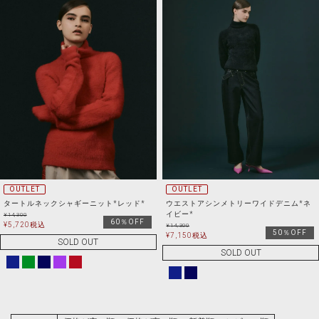
OUTLET
OUTLET
タートルネックシャギーニット*レッド*
ウエストアシンメトリーワイドデニム*ネ
イビー*
¥
14,300
60％OFF
¥
5,720
税込
¥
14,300
50％OFF
¥
7,150
税込
SOLD OUT
SOLD OUT