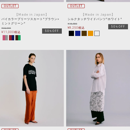
OUTLET
OUTLET
【Made in Japan】
【Made in Japan】
バイカラープリーツスカート*ブラウン×
シルクタッチワイドパンツ*ホワイト*
ミントグリーン*
¥
16,500
50％OFF
¥
8,250
税込
¥
22,000
50％OFF
¥
11,000
税込