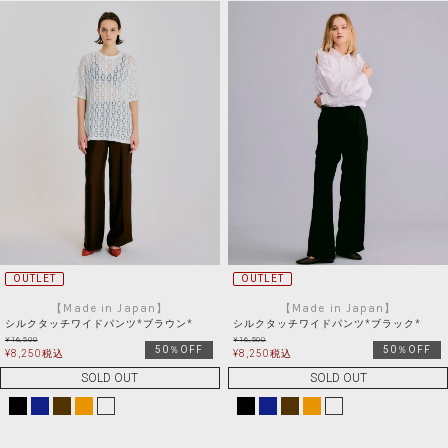
OUTLET
OUTLET
【Made in Japan】
【Made in Japan】
シルクタッチワイドパンツ*ブラウン*
シルクタッチワイドパンツ*ブラック*
¥
16,500
¥
16,500
50％OFF
50％OFF
¥
8,250
税込
¥
8,250
税込
SOLD OUT
SOLD OUT