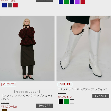
¥
7,920
税込
OUTLET
OUTLET
エナメルクロコロングブーツ*ホワイト*
【Made in Japan】
¥
19,800
【ファインメリノウール】ラップスカート
50％OFF
¥
9,900
税込
パンツ
¥
27,500
60％OFF
¥
11,000
税込