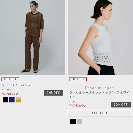
OUTLET
OUTLET
シアーワイドパンツ
【Made in Japan】
¥
17,600
ラッセルレースタンクトップ*オフホワイ
70%OFF
¥
5,280
税込
ト*
¥
9,900
50％OFF
¥
4,950
税込
SOLD OUT