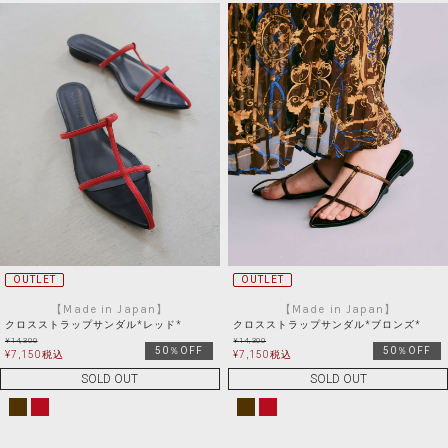
OUTLET
OUTLET
【Made in Japan】
【Made in Japan】
クロスストラップサンダル*レッド*
クロスストラップサンダル*ブロンズ*
¥
14,300
¥
14,300
50％OFF
50％OFF
¥
7,150
税込
¥
7,150
税込
SOLD OUT
SOLD OUT