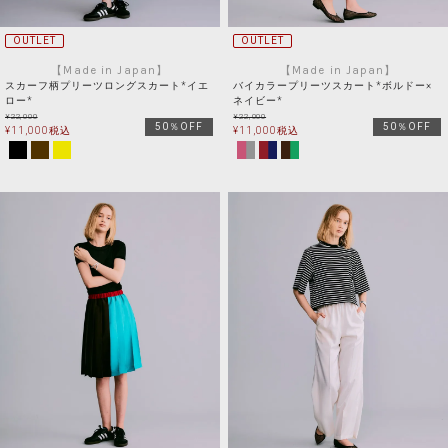
OUTLET
OUTLET
【Made in Japan】
【Made in Japan】
スカーフ柄プリーツロングスカート*イエ
バイカラープリーツスカート*ボルドー×
ロー*
ネイビー*
¥
22,000
¥
22,000
50％OFF
50％OFF
¥
11,000
税込
¥
11,000
税込