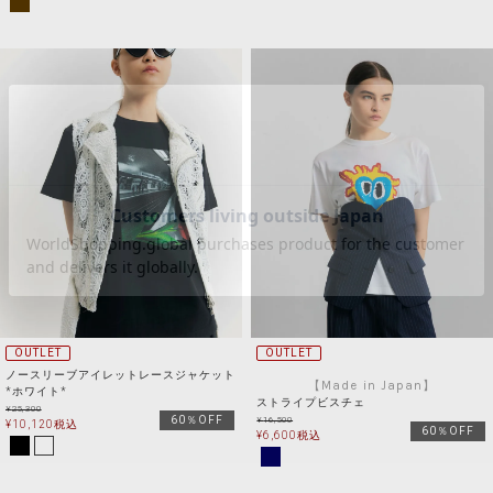
OUTLET
OUTLET
ノースリーブアイレットレースジャケット
【Made in Japan】
*ホワイト*
ストライプビスチェ
¥
25,300
60％OFF
¥
16,500
¥
10,120
税込
60％OFF
¥
6,600
税込