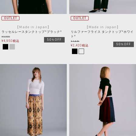
OUTLET
OUTLET
【Made in Japan】
【Made in Japan】
ラッセルレースタンクトップ*ブラック*
リルファーフライス タンクトップ*ホワイ
ト*
¥
9,900
50％OFF
¥
4,950
税込
¥
4,840
50％OFF
¥
2,420
税込