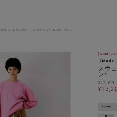
ボリュームロングスカート*ブラウン*＜NMA4-LS49＞
MORE10％
【Made 
スウ
ン*
¥
22,000
¥
13,2
ブラウン