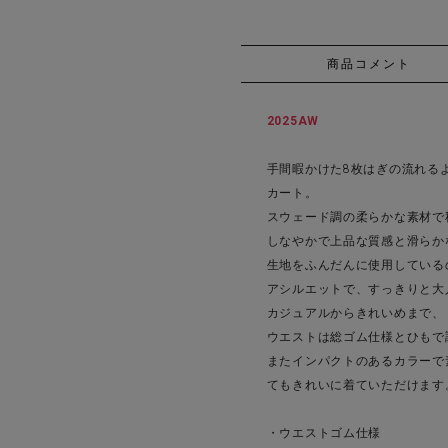
商品コメント
2025AW
手間暇かけた8枚はぎの流れる
カート。
スウェード調の柔らかな素材で
しなやかで上品な質感と滑らか
生地をふんだんに使用している
アシルエットで、すっきりと大
カジュアルからきれいめまで、
ウエストは総ゴム仕様とひもで
またインパクトのあるカラーで
てもきれいに着ていただけます
・ウエストゴム仕様