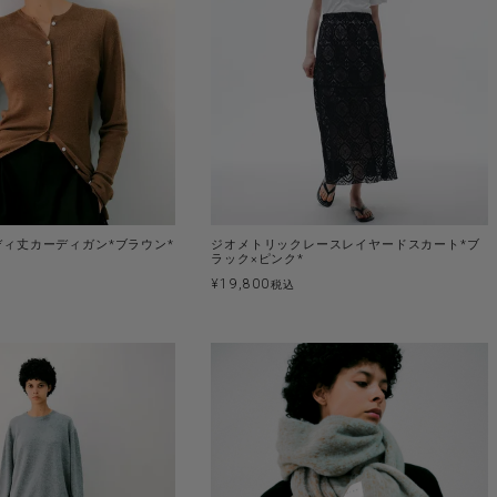
ィ丈カーディガン*ブラウン*
ジオメトリックレースレイヤードスカート*ブ
ラック×ピンク*
¥
19,800
税込