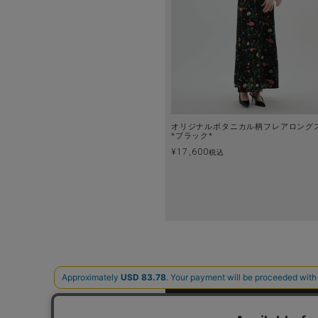
オリジナルボタニカル柄フレアロング
*ブラック*
¥
17,600
税込
ABOUT US