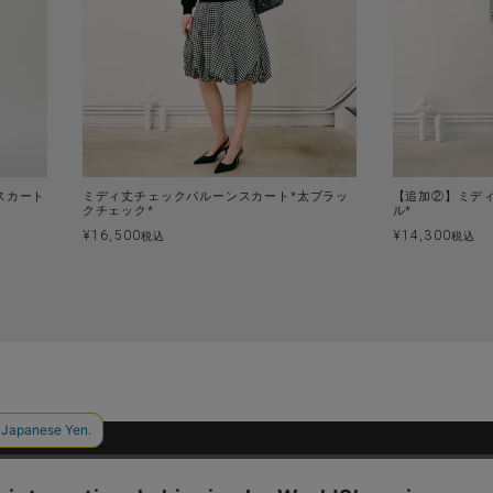
スカート
ミディ丈チェックバルーンスカート*太ブラッ
【追加②】ミデ
クチェック*
ル*
¥
16,500
¥
14,300
税込
税込
PRIVACY POLICY