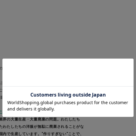
のあたり具合などにより色味が違って見える場合
モニター環境などにより色味が違って見える場合
ご注文下さい。
様が変更になる場合がございます。
ことからサスティナブルに取り組んでいます＊
業界の大量生産・大量廃棄の問題。わたしたち
たわたしたちの洋服が無駄に廃棄されることがな
国内で生産しています。"作りすぎない"ことで、