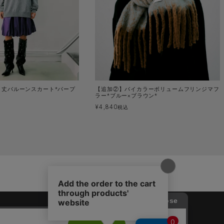
ィ丈バルーンスカート*パープ
【追加②】バイカラーボリュームフリンジマフ
ラー*ブルー×ブラウン*
¥
4,840
税込
SHOPPING GUIDE