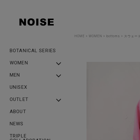
HOME
WOMEN
bottoms
スウェード
BOTANICAL SERIES
WOMEN
NEW ARRIVAL
MEN
WOMEN ALL ITEM
NEW ARRIVAL
UNISEX
TOPS
MEN ALL ITEM
OUTLET
BOTTOMS
TOPS
OUTLET_WOMEN
ABOUT
ONEPIECE
BOTTOMS
OUTLET_MEN
NEWS
OUTER・COAT
OUTER・COAT
SHOES
TRIPLE
CAP