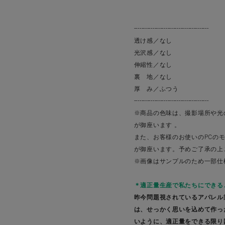
----------------------------------------
透け感／なし
光沢感／なし
伸縮性／なし
裏 地／なし
厚 み／ふつう
----------------------------------------
※商品の色味は、撮影場所や光
が御座います 。
また、お客様のお使いのPCの
が御座います。予めご了承の上
※画像はサンプルのため一部仕
＊適正量生産で私たちにできる
昨今問題視されているアパレル
は、せっかく思いを込めて作っ
いように、適正量をできる限り