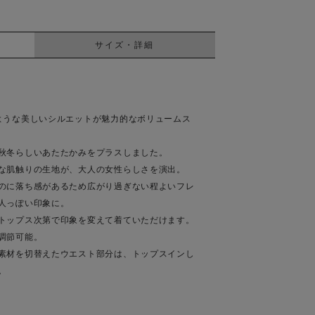
サイズ・詳細
ような美しいシルエットが魅力的なボリュームス
秋冬らしいあたたかみをプラスしました。
な肌触りの生地が、大人の女性らしさを演出。
のに落ち感があるため広がり過ぎない程よいフレ
人っぽい印象に。
トップス次第で印象を変えて着ていただけます。
調節可能。
素材を切替えたウエスト部分は、トップスインし
。