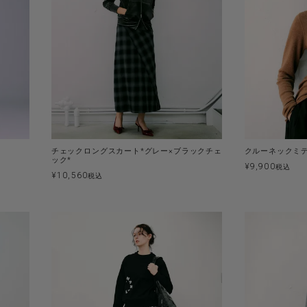
チェックロングスカート*グレー×ブラックチェ
クルーネックミデ
ック*
¥
9,900
税込
¥
10,560
税込