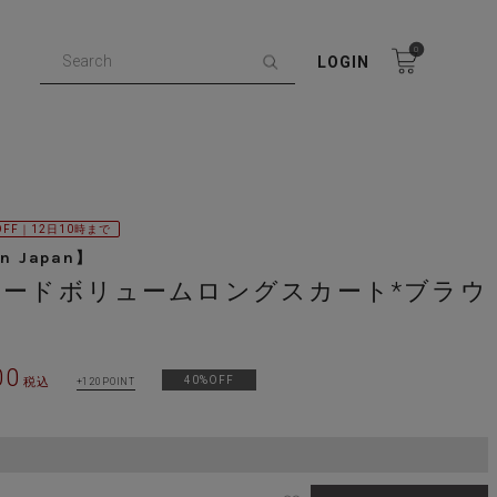
0
LOGIN
OFF｜12日10時まで
in Japan】
ェードボリュームロングスカート*ブラウ
00
40%OFF
税込
120