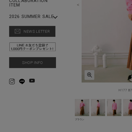
COLLABORATION
LEG WEAR
ITEM
FASHION GOODS
ACCESSORIES
SALE【MEN】
2026 SUMMER SALE
FASHION GOODS
【WOMEN】SUMMER
SALE
NEWS LETTER
CAP
【MEN】SUMMER
SALE【WOMEN】
SALE
SHOP INFO
H177 B
ブラウン