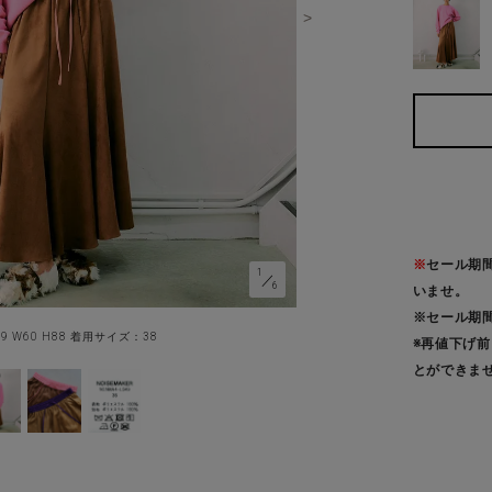
※
セール期
1
／
6
いませ。
※セール期
79 W60 H88 着用サイズ：38
※再値下げ
とができま