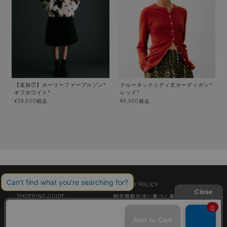
【追加①】カーリーファーブルゾン*
クルーネックミディ丈カーディガン*
オフホワイト*
レッド*
¥
39,600
税込
¥
9,900
税込
ABOUT US
PRIVACY POLICY
SHOPPING GUIDE
特定商取引法に基づく表示
▶︎ ZOZO TOWN
▶︎ Rakuten Fashion