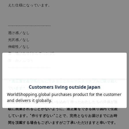
えた仕様になっています。
----------------------------------------
透け感／なし
光沢感／なし
伸縮性／なし
裏 地／あり(キルティング)
厚 み／ふつう
----------------------------------------
＊適正量生産で私たちにできることからサスティナブルに取り組ん
でいます＊
昨今問題視されているアパレル業界の大量生産・大量廃棄の問題。
わたしたちは、せっかく思いを込めて作ったわたしたちの洋服が無
駄に廃棄されることがないように、適正量をできる限り国内で生産
しています。"作りすぎない"ことで、完売となりお届けまでにお時
間を頂戴する場合もございますがご了承いただけますと幸いです。