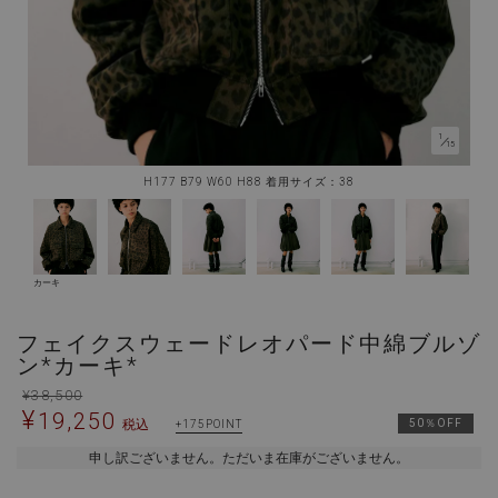
1
／
15
H177 B79 W60 H88 着用サイズ：38
カーキ
フェイクスウェードレオパード中綿ブルゾ
ン*カーキ*
¥
38,500
¥
19,250
税込
50％OFF
175
申し訳ございません。ただいま在庫がございません。