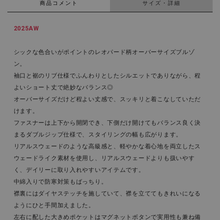
商品コメント
サイズ・詳細
2025AW
シックな色合いがポイントのレオパード柄オーバーサイズブルゾ
ン。
袖口と裾のリブ仕様でふんわりとしたシルエットでありながら、程
よいショート丈で絶妙なバランス◎
オーバーサイズだけど程よい丈感で、スッキリと着こなしていただ
けます。
ファスナーは上下から開閉でき、下側だけ開けてもバランス良く決
まるダブルジップ仕様で、スタイリングの幅も広がります。
リアルスウェードのような高級感と、軽やかな着心地を両立したス
ウェードライク素材を使用し、リアルスウェードよりも扱いやす
く、デイリーに取り入れやすいアイテムです。
中綿入りで防寒対策もばっちり。
襟裏にはダイヤステッチを施していて、襟を立ててもきれいになる
ようにひと手間加えました。
左右に配した大きめポケットはマグネットボタンで実用性も兼ね備