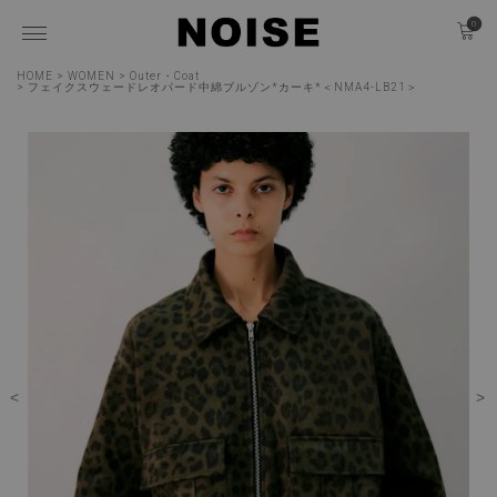
0
HOME
WOMEN
Outer・Coat
フェイクスウェードレオパード中綿ブルゾン*カーキ*＜NMA4-LB21＞