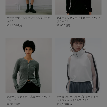
オーバーサイズダウンブルゾン*ブラ
クルーネックミディ丈カーディガン*
ック*
ブラック*
¥
34,650
税込
¥
9,900
税込
クルーネックミディ丈カーディガン*
オーガンジースリーブショートトラ
グレー*
ックジャケット*ホワイト*
¥
9,900
税込
¥
17,600
税込