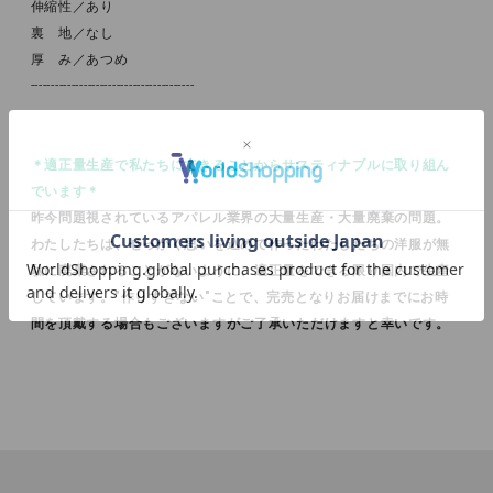
伸縮性／あり
裏 地／なし
厚 み／あつめ
----------------------------------------
＊適正量生産で私たちにできることからサスティナブルに取り組ん
でいます＊
昨今問題視されているアパレル業界の大量生産・大量廃棄の問題。
わたしたちは、せっかく思いを込めて作ったわたしたちの洋服が無
駄に廃棄されることがないように、適正量をできる限り国内で生産
しています。"作りすぎない"ことで、完売となりお届けまでにお時
間を頂戴する場合もございますがご了承いただけますと幸いです。