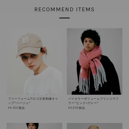
RECOMMEND ITEMS
フリーフォームNロゴ立体刺繍キャ
バイカラーボリュームフリンジマフ
ップ*ベージュ*
ラー*ピンク×グレー*
¥
4,400
税込
¥
4,840
税込