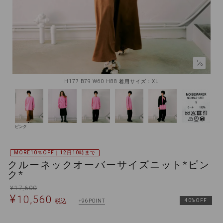
1
／
6
H177 B79 W60 H88 着用サイズ：XL
ピンク
MORE10％OFF｜12日10時まで
クルーネックオーバーサイズニット*ピン
ク*
¥
17,600
¥
10,560
税込
40%OFF
96