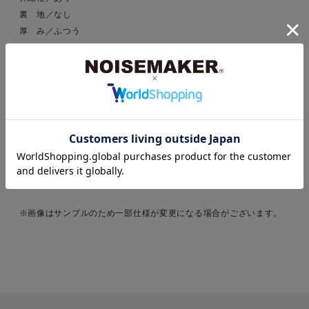
裏 地／なし
厚 み／ふつう
----------------------------------------
＊適正量生産で私たちにできることからサスティナブルに取り組ん
でいます＊
昨今問題視されているアパレル業界の大量生産・大量廃棄の問題。
わたしたちは、せっかく思いを込めて作ったわたしたちの洋服が無
駄に廃棄されることがないように、適正量をできる限り国内で生産
しています。"作りすぎない"ことで、完売となりお届けまでにお時
間を頂戴する場合もございますがご了承いただけますと幸いです。
※画像はサンプルのため一部仕様が変更になる場合がございます。