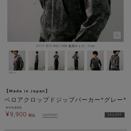
1
／
7
H177 B79 W60 H88 着用サイズ：Free
グレー
【Made in Japan】
ベロアクロップドジップパーカー*グレー*
¥
19,800
¥
9,900
税込
50％OFF
90