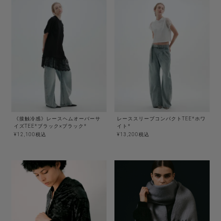
《接触冷感》レースヘムオーバーサ
レーススリーブコンパクトTEE*ホワ
イズTEE*ブラック×ブラック*
イト*
¥
12,100
税込
¥
13,200
税込