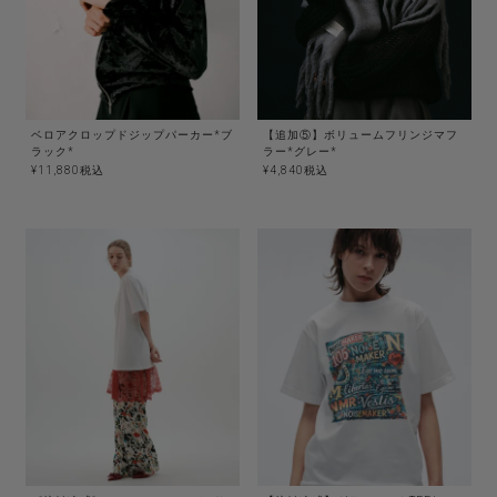
ベロアクロップドジップパーカー*ブ
【追加⑤】ボリュームフリンジマフ
ラック*
ラー*グレー*
¥
11,880
税込
¥
4,840
税込