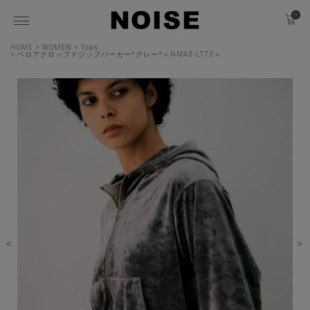
0
HOME
WOMEN
Tops
ベロアクロップドジップパーカー*グレー*＜NMA3-LT73＞