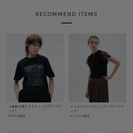
RECOMMEND ITEMS
【接触冷感】グラフィックTEE*ブラ
レーススリーブコンパクトTEE*ブラ
ック*
ック*
¥
4,950
税込
¥
13,200
税込