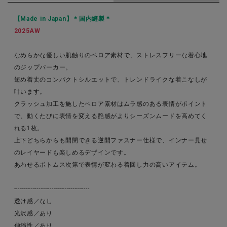
【Made in Japan】＊国内縫製＊
2025AW
なめらかな優しい肌触りのベロア素材で、ストレスフリーな着心地
のジップパーカー。
短め着丈のコンパクトシルエットで、トレンドライクな着こなしが
叶います。
クラッシュ加工を施したベロア素材はムラ感のある表情がポイント
で、動くたびに表情を変える艶感がよりシーズンムードを高めてく
れる1枚。
上下どちらからも開閉できる逆開ファスナー仕様で、インナー見せ
のレイヤードも楽しめるデザインです。
あわせるボトムス次第で表情が変わる着回し力の高いアイテム。
----------------------------------------
透け感／なし
光沢感／あり
伸縮性／あり