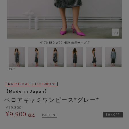
1
／
12
H176 B80 W60 H89 着用サイズ:F
グレー
MORE10％OFF｜12日10時まで
【Made in Japan】
ベロアキャミワンピース*グレー*
¥
19,800
¥
9,900
税込
50％OFF
90