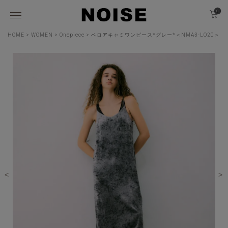
0
HOME
WOMEN
Onepiece
ベロアキャミワンピース*グレー*＜NMA3-LO20＞