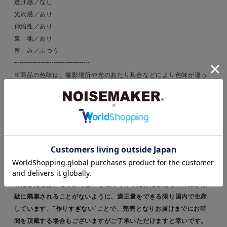
透け感／なし
光沢感／あり
伸縮性／あり
裏 地／あり
厚 み／ふつう
----------------------------------------
※商品の色味は、撮影場所や光のあたり具合などにより色味が違っ
て見える場合が御座います 。
また、お客様のお使いのPCのモニター環境などにより色味が違って
見える場合が御座います。予めご了承の上ご注文下さい。
※画像はサンプルのため一部仕様が変更になる場合がございます。
＊適正量生産で私たちにできることからサスティナブルに取り組ん
でいます＊
昨今問題視されているアパレル業界の大量生産・大量廃棄の問題。
わたしたちは、せっかく思いを込めて作ったわたしたちの洋服が無
駄に廃棄されることがないように、適正量をできる限り国内で生産
しています。"作りすぎない"ことで、完売となりお届けまでにお時
間を頂戴する場合もございますがご了承いただけますと幸いです。