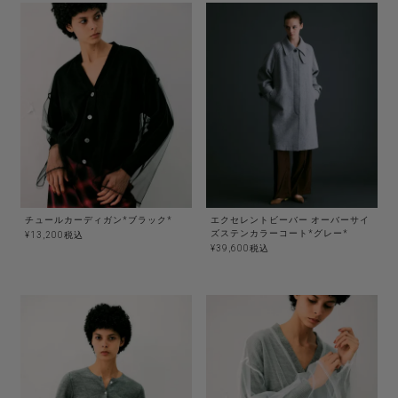
チュールカーディガン*ブラック*
エクセレントビーバー オーバーサイ
ズステンカラーコート*グレー*
¥
13,200
税込
¥
39,600
税込