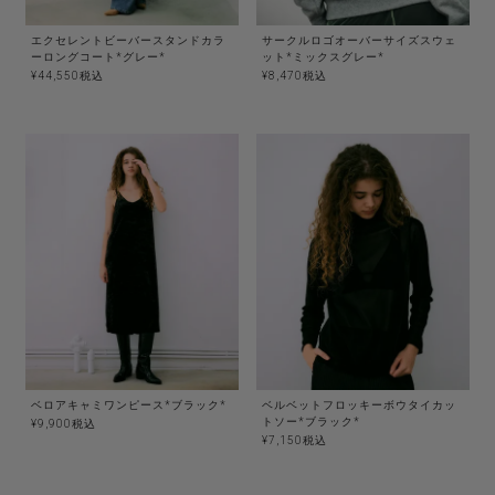
エクセレントビーバースタンドカラ
サークルロゴオーバーサイズスウェ
ーロングコート*グレー*
ット*ミックスグレー*
¥
44,550
税込
¥
8,470
税込
ベロアキャミワンピース*ブラック*
ベルベットフロッキーボウタイカッ
トソー*ブラック*
¥
9,900
税込
¥
7,150
税込