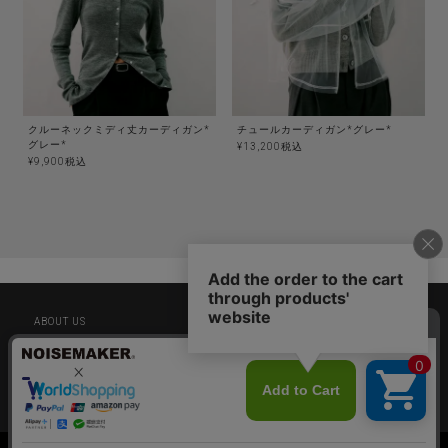
クルーネックミディ丈カーディガン*
チュールカーディガン*グレー*
グレー*
¥
13,200
税込
¥
9,900
税込
ABOUT US
PRIVACY POLICY
SHOPPING GUIDE
特定商取引法に基づく表示
▶︎ ZOZO TOWN
▶︎ Rakuten Fashion