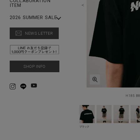
COLLABORATION
LEG WEAR
ITEM
FASHION GOODS
ACCESSORIES
SALE【MEN】
2026 SUMMER SALE
FASHION GOODS
【WOMEN】SUMMER
SALE
NEWS LETTER
CAP
【MEN】SUMMER
SALE【WOMEN】
SALE
SHOP INFO
H185 B
ブラック