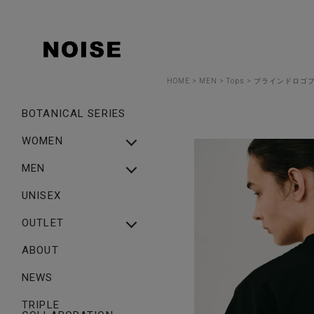
HOME
MEN
Tops
ブラインドロゴプリ
BOTANICAL SERIES
WOMEN
NEW ARRIVAL
MEN
WOMEN ALL ITEM
NEW ARRIVAL
UNISEX
TOPS
MEN ALL ITEM
OUTLET
BOTTOMS
TOPS
OUTLET_WOMEN
ABOUT
ONEPIECE
BOTTOMS
OUTLET_MEN
NEWS
OUTER・COAT
OUTER・COAT
SHOES
TRIPLE
CAP