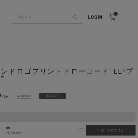
0
LOGIN
ンドロゴプリントドローコードTEE*ブ
*
0
10％OFF
税込
63
M
カートに入れる
残りわずか