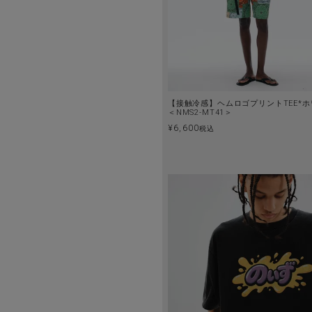
【接触冷感】ヘムロゴプリントTEE*ホ
＜NMS2-MT41＞
¥
6,600
税込