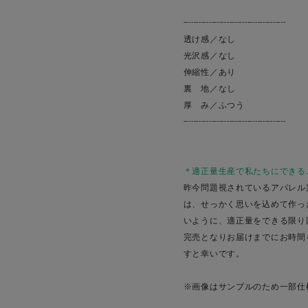
----------------------------------------
透け感／なし
光沢感／なし
伸縮性／あり
裏 地／なし
厚 み／ふつう
----------------------------------------
＊適正量生産で私たちにできる
昨今問題視されているアパレル
は、せっかく思いを込めて作っ
いように、適正量をできる限り
完売となりお届けまでにお時間
すと幸いです。
※画像はサンプルのため一部仕