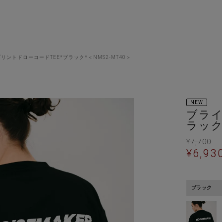
ントドローコードTEE*ブラック*＜NMS2-MT40＞
NEW
ブライ
ラック
¥
7,700
¥
6,93
ブラック