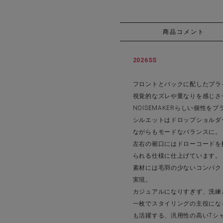
商品コメント
2026SS
フロントとバックに配したブラ
視覚的なズレや重なりを感じさ
NOISEMAKERらしい個性を
シルエットはドロップショルダ
ながらもモードなバランスに。
左右の裾口にはドローコードを
られる仕様に仕上げています。
素材には毛羽の少ないコンパク
実現。
カジュアルになりすぎず、洗練
一枚でスタイリングの主役にな
も活躍する、汎用性の高いTシ