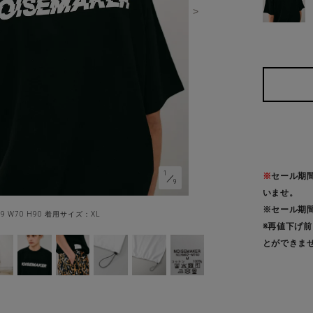
1
※
セール期
／
9
いませ。
※セール期
89 W70 H90 着用サイズ：XL
※再値下げ
とができま