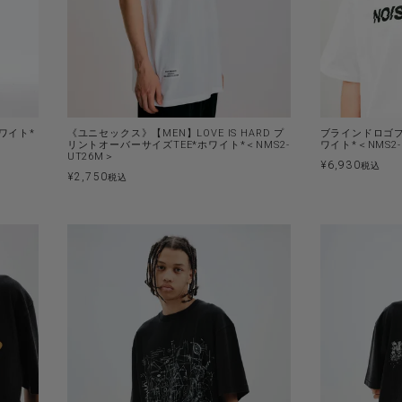
ワイト*
《ユニセックス》【MEN】LOVE IS HARD プ
ブラインドロゴプ
リントオーバーサイズTEE*ホワイト*＜NMS2-
ワイト*＜NMS2-
UT26M＞
¥
6,930
税込
¥
2,750
税込