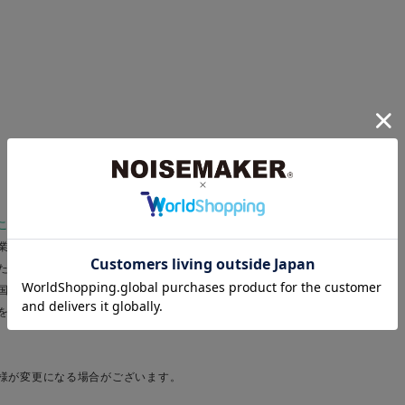
ことからサスティナブルに取り組んでいます＊
業界の大量生産・大量廃棄の問題。わたしたち
たわたしたちの洋服が無駄に廃棄されることがな
国内で生産しています。"作りすぎない"ことで、
を頂戴する場合もございますがご了承いただけま
様が変更になる場合がございます。