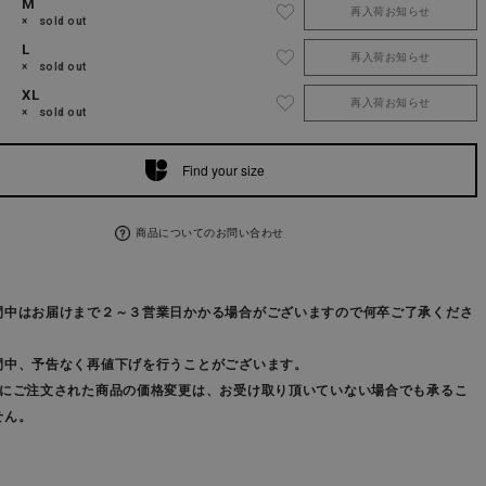
M
再入荷お知らせ
× sold out
L
再入荷お知らせ
× sold out
XL
再入荷お知らせ
× sold out
Find your size
商品についてのお問い合わせ
間中はお届けまで２～３営業日かかる場合がございますので何卒ご了承くださ
間中、予告なく再値下げを行うことがございます。
前にご注文された商品の価格変更は、お受け取り頂いていない場合でも承るこ
せん。