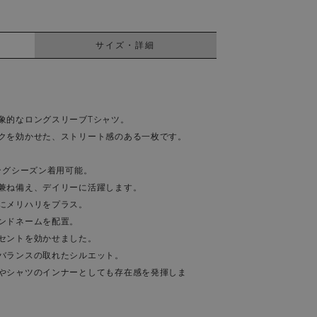
サイズ・詳細
象的なロングスリーブTシャツ。
クを効かせた、ストリート感のある一枚です。
ングシーズン着用可能。
兼ね備え、デイリーに活躍します。
にメリハリをプラス。
ンドネームを配置。
セントを効かせました。
バランスの取れたシルエット。
やシャツのインナーとしても存在感を発揮しま