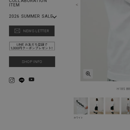
COLLABORATION
LEG WEAR
ITEM
FASHION GOODS
ACCESSORIES
SALE【MEN】
2026 SUMMER SALE
FASHION GOODS
【WOMEN】SUMMER
SALE
NEWS LETTER
CAP
【MEN】SUMMER
SALE【WOMEN】
SALE
SHOP INFO
H185 B
ホワイト