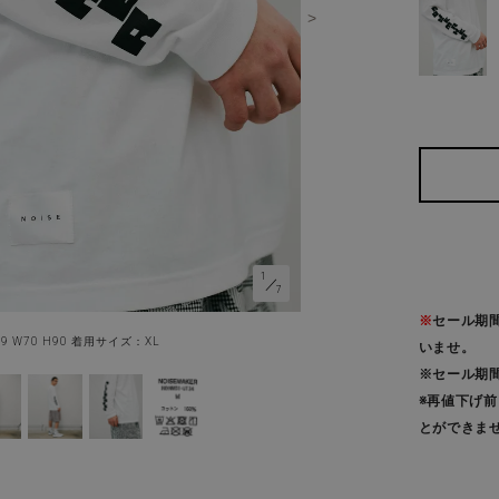
1
／
7
※
セール期
89 W70 H90 着用サイズ：XL
いませ。
※セール期
※再値下げ
とができま