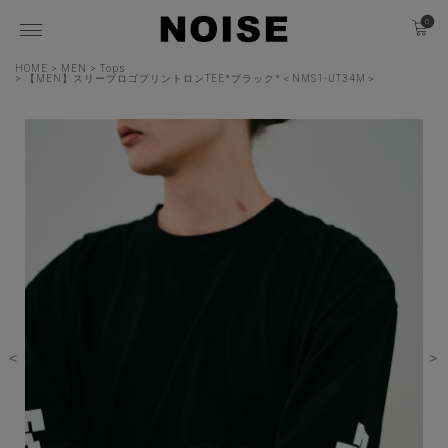
0
HOME
MEN
Tops
【MEN】スリーブロゴプリントロンTEE*ブラック*＜NMS1-UT34M＞