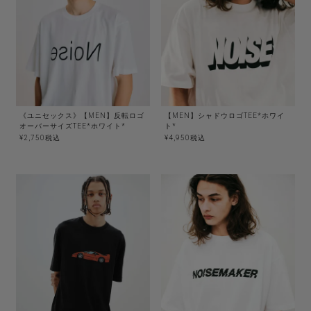
《ユニセックス》【MEN】反転ロゴ
【MEN】シャドウロゴTEE*ホワイ
オーバーサイズTEE*ホワイト*
ト*
¥
2,750
税込
¥
4,950
税込