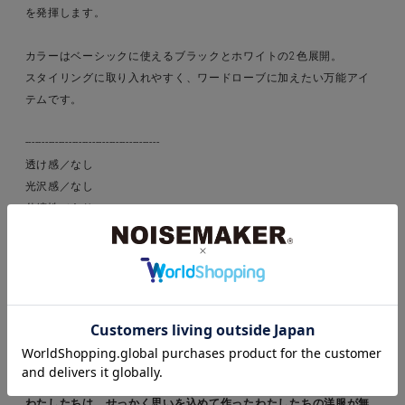
を発揮します。
カラーはベーシックに使えるブラックとホワイトの2色展開。
スタイリングに取り入れやすく、ワードローブに加えたい万能アイ
テムです。
----------------------------------------
透け感／なし
光沢感／なし
伸縮性／あり
裏 地／なし
厚 み／ふつう
----------------------------------------
＊適正量生産で私たちにできることからサスティナブルに取り組ん
でいます＊
昨今問題視されているアパレル業界の大量生産・大量廃棄の問題。
わたしたちは、せっかく思いを込めて作ったわたしたちの洋服が無