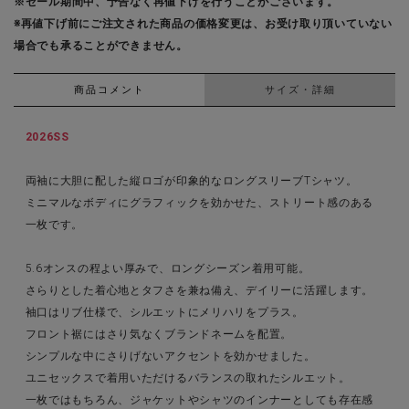
※セール期間中、予告なく再値下げを行うことがございます。
※再値下げ前にご注文された商品の価格変更は、お受け取り頂いていない
場合でも承ることができません。
商品コメント
サイズ・詳細
2026SS
両袖に大胆に配した縦ロゴが印象的なロングスリーブTシャツ。
ミニマルなボディにグラフィックを効かせた、ストリート感のある
一枚です。
5.6オンスの程よい厚みで、ロングシーズン着用可能。
さらりとした着心地とタフさを兼ね備え、デイリーに活躍します。
袖口はリブ仕様で、シルエットにメリハリをプラス。
フロント裾にはさり気なくブランドネームを配置。
シンプルな中にさりげないアクセントを効かせました。
ユニセックスで着用いただけるバランスの取れたシルエット。
一枚ではもちろん、ジャケットやシャツのインナーとしても存在感