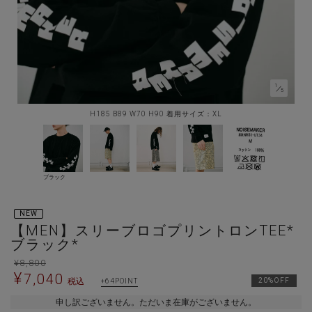
1
／
5
H185 B89 W70 H90 着用サイズ：XL
ブラック
NEW
【MEN】スリーブロゴプリントロンTEE*
ブラック*
¥
8,800
¥
7,040
税込
20%OFF
64
申し訳ございません。ただいま在庫がございません。