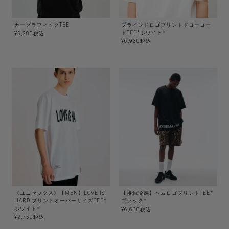
カーグラフィックTEE
ブラインドロゴプリントドローコー
ドTEE*ホワイト*
¥
5,280
税込
¥
6,930
税込
《ユニセックス》【MEN】LOVE IS
【接触冷感】ヘムロゴプリントTEE*
HARD プリントオーバーサイズTEE*
ブラック*
ホワイト*
¥
6,600
税込
¥
2,750
税込