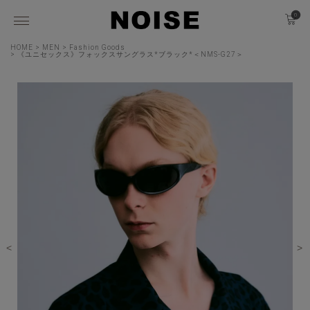
0
HOME
MEN
Fashion Goods
《ユニセックス》フォックスサングラス*ブラック*＜NMS-G27＞