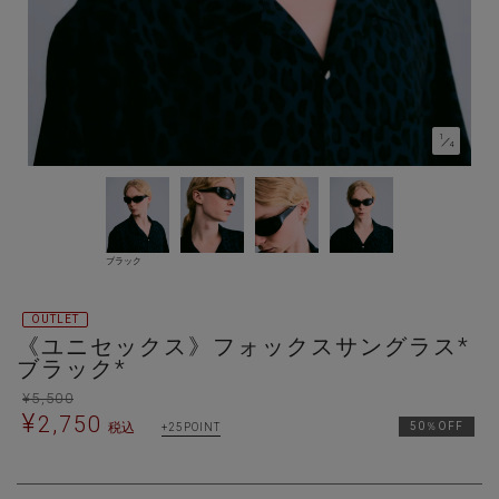
1
／
4
ブラック
OUTLET
《ユニセックス》フォックスサングラス*
ブラック*
¥
5,500
¥
2,750
税込
50％OFF
25