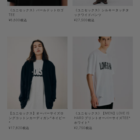
《ユニセックス》パールドットロゴ
《ユニセックス》シルキータッチタ
TEE
ックワイドパンツ
¥
6,600
税込
¥
27,500
税込
【ユニセックス】オーバーサイズロ
《ユニセックス》【MEN】LOVE IS
ングコットンカーディガン*ネイビー
HARD プリントオーバーサイズTEE*
*
ホワイト*
¥
17,820
税込
¥
2,750
税込