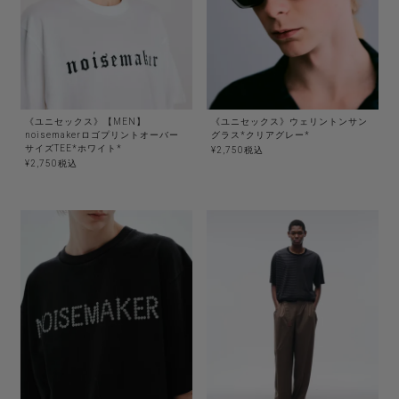
《ユニセックス》【MEN】
《ユニセックス》ウェリントンサン
noisemakerロゴプリントオーバー
グラス*クリアグレー*
サイズTEE*ホワイト*
¥
2,750
税込
¥
2,750
税込