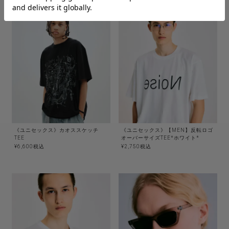
《ユニセックス》カオススケッチ
《ユニセックス》【MEN】反転ロゴ
TEE
オーバーサイズTEE*ホワイト*
¥
6,600
税込
¥
2,750
税込