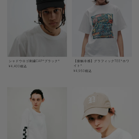
シャドウロゴ刺繍CAP*ブラック*
【接触冷感】グラフィックTEE*ホワ
イト*
¥
4,400
税込
¥
4,950
税込