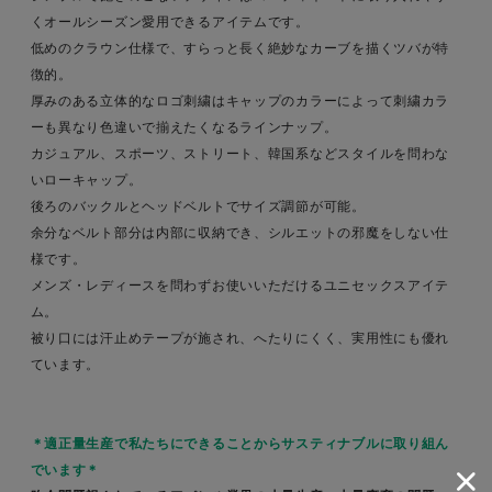
くオールシーズン愛用できるアイテムです。
低めのクラウン仕様で、すらっと長く絶妙なカーブを描くツバが特
徴的。
厚みのある立体的なロゴ刺繍はキャップのカラーによって刺繍カラ
ーも異なり色違いで揃えたくなるラインナップ。
カジュアル、スポーツ、ストリート、韓国系などスタイルを問わな
いローキャップ。
後ろのバックルとヘッドベルトでサイズ調節が可能。
余分なベルト部分は内部に収納でき、シルエットの邪魔をしない仕
様です。
メンズ・レディースを問わずお使いいただけるユニセックスアイテ
ム。
被り口には汗止めテープが施され、へたりにくく、実用性にも優れ
ています。
＊適正量生産で私たちにできることからサスティナブルに取り組ん
でいます＊