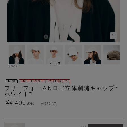
1
／
7
ホワイト
NEW
MORE10％OFF｜12日10時まで
フリーフォームNロゴ立体刺繍キャップ*
ホワイト*
¥
4,400
税込
40