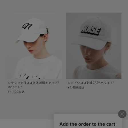
クラシックNロゴ立体刺繍キャップ*
シャドウロゴ刺繍CAP*ホワイト*
ホワイト*
¥
4,400
税込
¥
4,400
税込