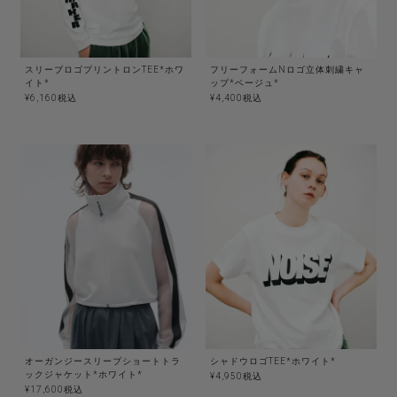
スリーブロゴプリントロンTEE*ホワ
フリーフォームNロゴ立体刺繍キャ
イト*
ップ*ベージュ*
¥
6,160
税込
¥
4,400
税込
オーガンジースリーブショートトラ
シャドウロゴTEE*ホワイト*
ックジャケット*ホワイト*
¥
4,950
税込
¥
17,600
税込