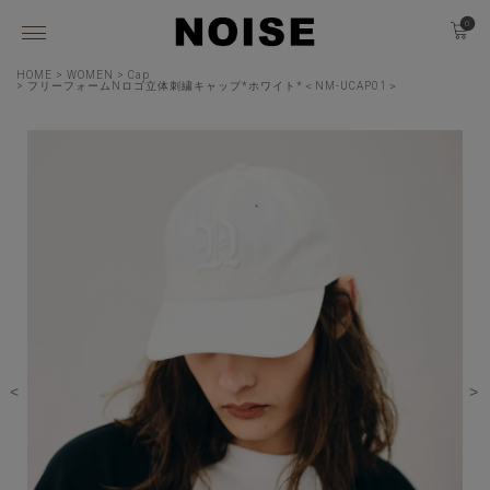
0
HOME
WOMEN
Cap
フリーフォームNロゴ立体刺繍キャップ*ホワイト*＜NM-UCAP01＞